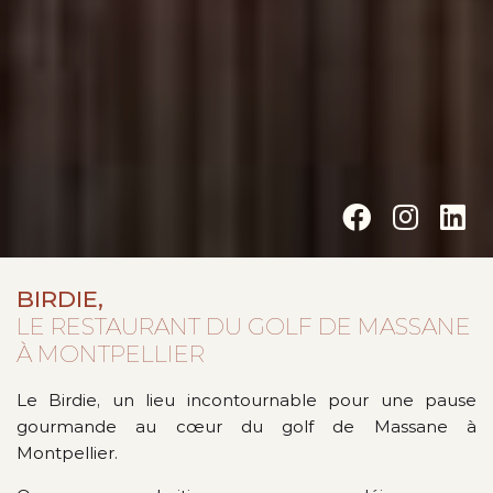
BIRDIE,
LE RESTAURANT DU GOLF DE MASSANE
À MONTPELLIER
Le Birdie, un lieu incontournable pour une pause
gourmande au cœur du golf de Massane à
Montpellier.