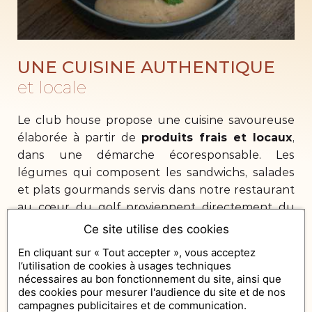
UNE CUISINE AUTHENTIQUE
et locale
Le club house propose une cuisine savoureuse
élaborée à partir de
produits frais et locaux
,
dans une démarche écoresponsable. Les
légumes qui composent les sandwichs, salades
et plats gourmands servis dans notre restaurant
au cœur du golf proviennent directement du
potager d’Eoden, situé sur le domaine.
Ce site utilise des cookies
En cliquant sur « Tout accepter », vous acceptez
Côté boissons, laissez-vous tenter par une carte
l’utilisation de cookies à usages techniques
riche et variée : créations originales, mocktails
nécessaires au bon fonctionnement du site, ainsi que
gourmands, ou vins bio, idéals pour
des cookies pour mesurer l'audience du site et de nos
accompagner un moment de détente. Que vous
campagnes publicitaires et de communication.